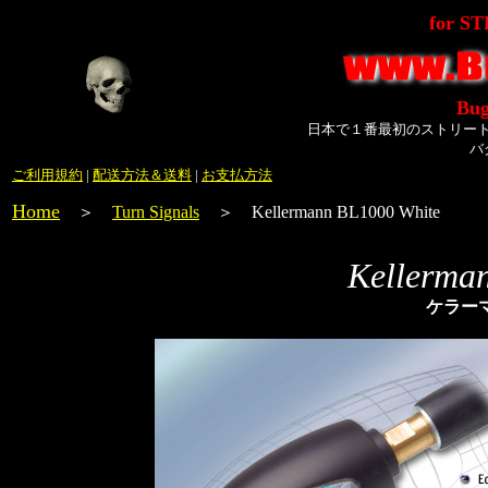
for S
Bug
日本で１番最初のストリー
バ
ご利用規約
|
配送方法＆送料
|
お支払方法
Home
＞
Turn Signals
＞ Kellermann BL1000 White
Kellerma
ケラーマ