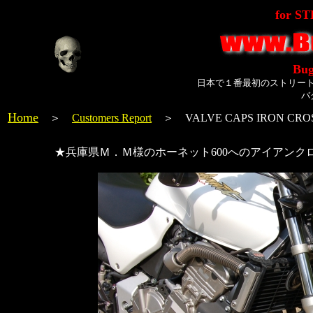
for S
Bug
日本で１番最初のストリー
バ
Home
＞
Customers Report
＞ VALVE CAPS IRON CROSS
★兵庫県Ｍ．Ｍ様のホーネット600へのアイアン