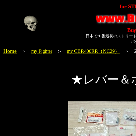
for S
Bug
日本で１番最初のストリー
バ
Home
＞
my Fighter
＞
my CBR400RR（NC29）
＞ 20
★レバー＆