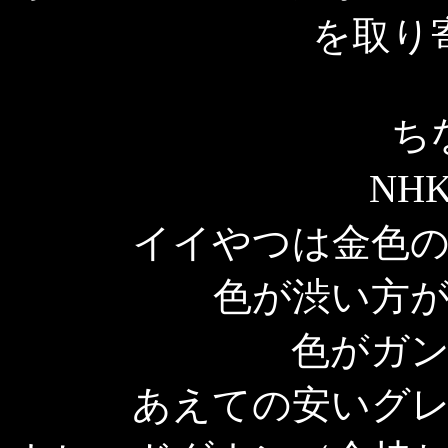
を取り
ち
NH
イイやつは金色
色が渋い方
色がガ
あえての安いグ