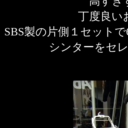
高すぎ
丁度良い
SBS製の片側１セットで
シンターをセ