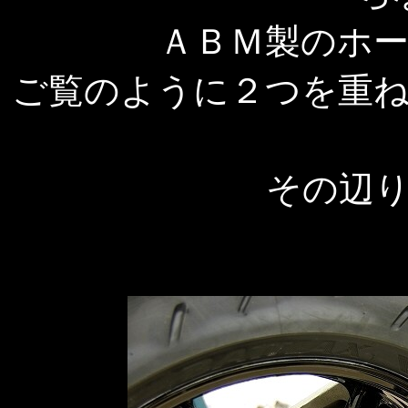
ＡＢＭ製のホ
ご覧のように２つを重
その辺