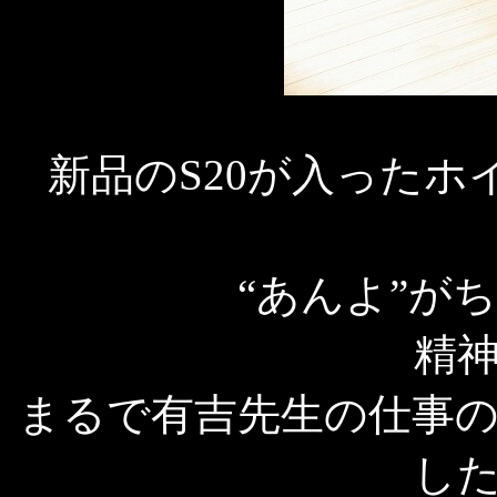
新品のS20が入った
“あんよ”が
精
まるで有吉先生の仕事
し