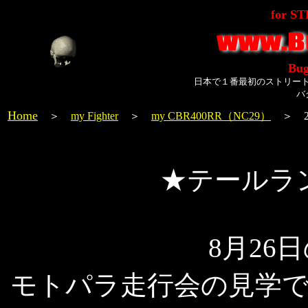
for S
Bug
日本で１番最初のストリー
バ
Home
＞
my Fighter
＞
my CBR400RR（NC29）
＞ 20
★テールラ
8月26
モトパラ走行会の見学