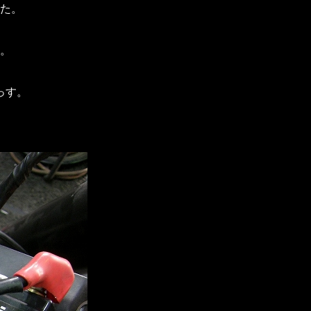
た。
。
っす。