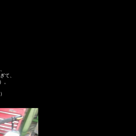
、
、
ぎて、
）。
）