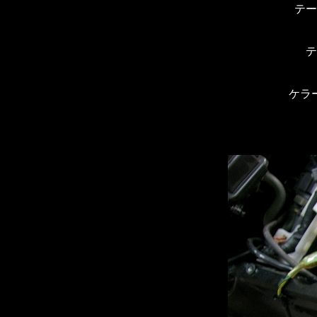
テー
テ
ケラ