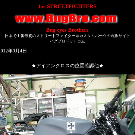
for STREETFIGHTERS
Bug eyes Brothers
日本で１番最初のストリートファイター系カスタムパーツの通販サイト
バグブロドットコム
12年9月4日
★アイアンクロスの位置確認他★