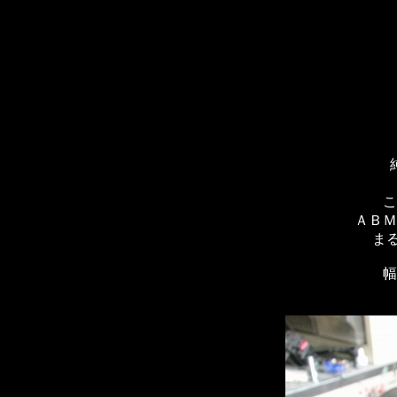
こ
ＡＢＭ
ま
幅