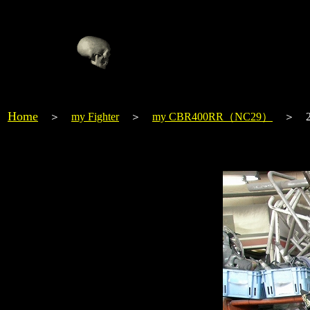
Home
＞
my Fighter
＞
my CBR400RR（NC29）
＞ 20