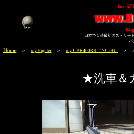
for S
Bug
日本で１番最初のストリー
バ
Home
＞
my Fighter
＞
my CBR400RR（NC29）
＞ 20
★洗車＆