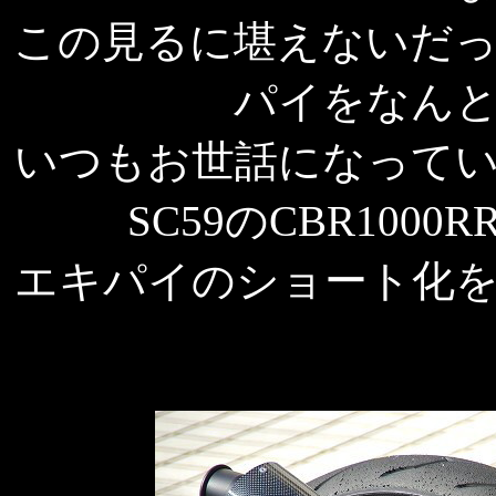
この見るに堪えないだ
パイをなん
いつもお世話になって
SC59のCBR100
エキパイのショート化