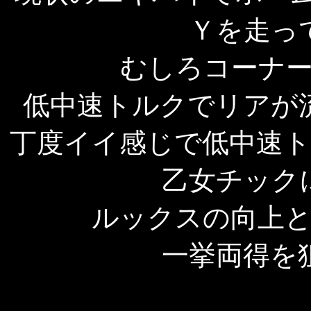
Ｙを走っ
むしろコーナ
低中速トルクでリアが
丁度イイ感じで低中速
乙女チック
ルックスの向上
一挙両得を