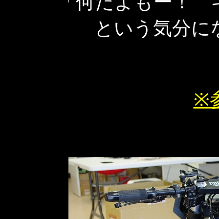
「何だよもー！ 
という気分に
※