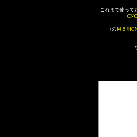
これまで使って
CN
↑の
Ｍ８用C