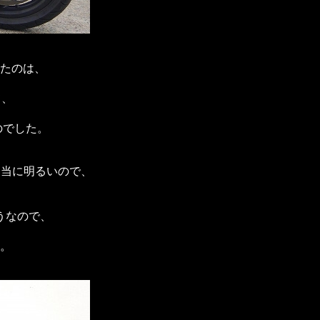
したのは、
、
て、
のでした。
相当に明るいので、
うなので、
。