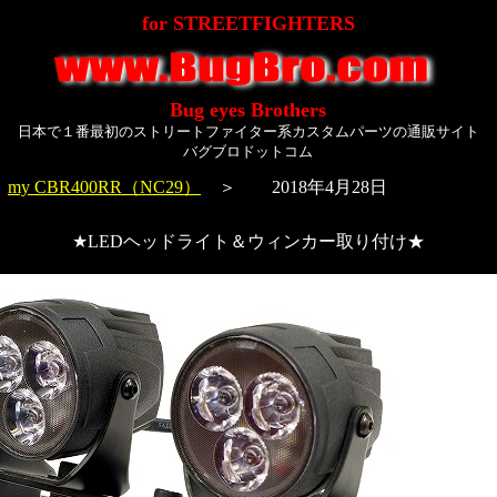
for STREETFIGHTERS
Bug eyes Brothers
日本で１番最初のストリートファイター系カスタムパーツの通販サイト
バグブロドットコム
＞
my CBR400RR（NC29）
＞ 2018年4月28日
★LEDヘッドライト＆ウィンカー取り付け★