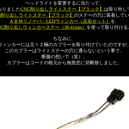
ヘッドライトを変更するに当たって、
おりました
CNC削り出しライトステー【ブラック】
は取り外し
C削り出しライトステー【ブラック】
のステーの穴に装着して
ＡＢＭリノーバ・LEDウィンカー（左右セット）
を、
NC削り出しウィンカーステー（38-41mm）
を使って取り付ける
ちなみに、
ウィンカーには元々２極のカプラーを取り付けていたのですが
このカプラーはライトステーの穴に通らないという事で、
断腸の想いで（笑）、
カプラーはコードの根元から無慈悲に切断致しました。