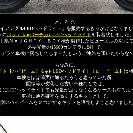
ところで、
イアングルLEDヘッドライト」を販売するきっかけとなりま
↑の
パラレルorバーチカルLEDヘッドライト
を装着致しました
手県ＮＡＵＧＨＴＹ ＢＯＹ様が製作したビューエルのX1に
必要光量の15000カンデラに対して、
0カンデラで車検に落ちしてしまったというご連絡を頂いたからな
ちなみに、
ライト【ハイビーム】＆φ44LEDヘッドライト【ロービーム】
は
車検もほぼ確実に通るだろうと思っていた所、
配線等が劣化した古い車種などでは、
うにLEDヘッドライトでも光量が足りなくなるケースも有るよ
車検に通る確率を高くするキットとして、
側のハイビームを２つにするキットを販売しようと思いました