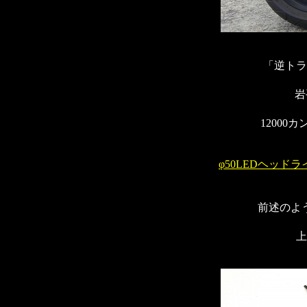
「逆トラ
岩
1200
φ50LEDヘッド
前述のよ
上