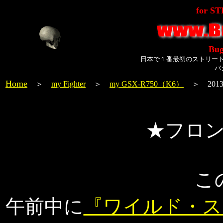
for S
Bug
日本で１番最初のストリー
バ
Home
＞
my Fighter
＞
my GSX-R750（K6）
＞ 2013
★フロ
こ
午前中に
『ワイルド・スピー