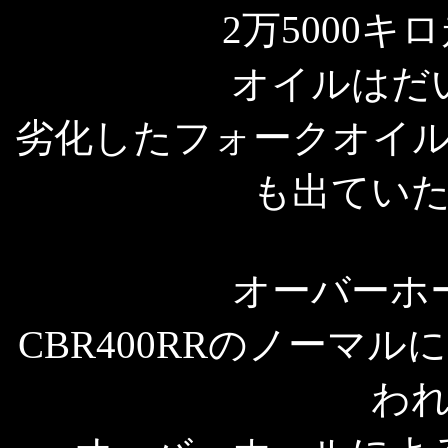
2万5000
オイルはだ
劣化したフォークオイ
も出てい
オーバーホ
CBR400RRのノーマ
わ