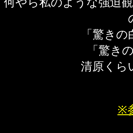
何やら私のような強迫
「驚きの
「驚き
清原くら
※