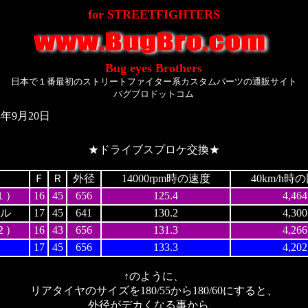
for STREETFIGHTERS
Bug eyes Brothers
日本で１番最初のストリートファイター系カスタムパーツの通販サイト
バグブロドットコム
年9月20日
★ドライブスプロケ交換★
Ｆ
Ｒ
外径
14000rpm時の速度
40km/h時
１）
16
45
656
125.4
4,464
ル
17
45
641
130.2
4,300
２）
16
43
656
131.3
4,266
17
45
656
133.3
4,202
↑のように、
リアタイヤのサイズを180/55から180/60にすると、
外径がデカくなる事から、