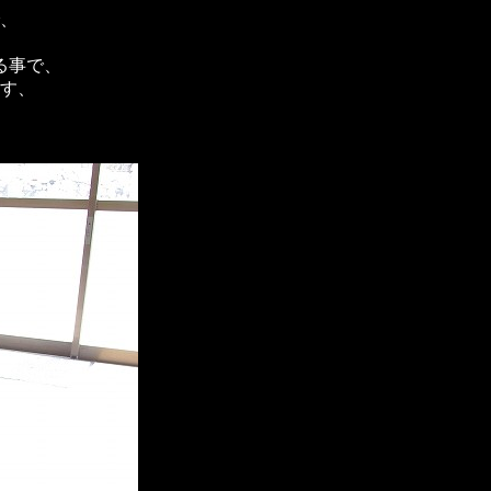
、
る事で、
す、