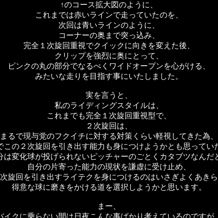
↑のコース拡大図のように、
これまでは赤いラインで走っていたのを、
次回は青いラインのように、
コーナーの奥まで突っ込み、
完全１次旋回重視でクイックに向きを変えた後、
クリップを強烈に奥にとって、
ピンクの丸の部分でなるべくワイドオープンを心がける、
みたいな走りを目指す事にいたしました。
実を言うと、
私のライディングスタイルは、
これまでも完全１次旋回重視型で、
２次旋回は、
まるで現与党のフクイチに対する対策くらい軽視してきた為、
でこの２次旋回を引き出す能力も身につけようかとも思ってい
分は変化球が投げられないピッチャーのごとくカタブツなんだ
自分の片寄った能力の現状を謙虚に受け止め、
次旋回を引き出すライテクを身につけるのはいさぎよくあきら
得意な球に磨きをかける道を選択しようかと思います。
まー、
バイクに乗らない間は日夜こんな事ばかり考えているのですが