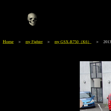
Home
＞
my Fighter
＞
my GSX-R750（K6）
＞ 2013