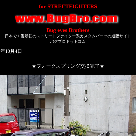
for STREETFIGHTERS
Bug eyes Brothers
日本で１番最初のストリートファイター系カスタムパーツの通販サイト
バグブロドットコム
年10月4日
★フォークスプリング交換完了★