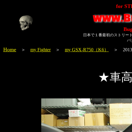
for S
Bug
日本で１番最初のストリー
バ
Home
＞
my Fighter
＞
my GSX-R750（K6）
＞ 2013
★車