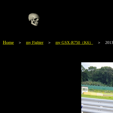
Home
＞
my Fighter
＞
my GSX-R750（K6）
＞ 2013