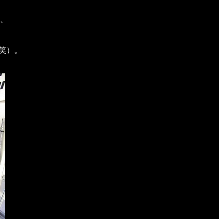
、
笑）。