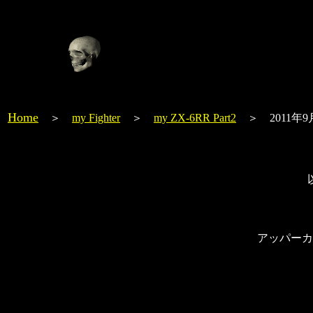
Home
＞
my Fighter
＞
my ZX-6RR Part2
＞ 2011年9
アッパーカ