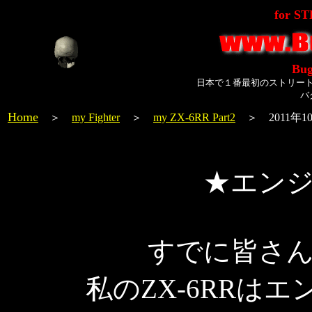
for S
Bug
日本で１番最初のストリー
バ
Home
＞
my Fighter
＞
my ZX-6RR Part2
＞ 2011年1
★エン
すでに皆さ
私のZX-6RRは