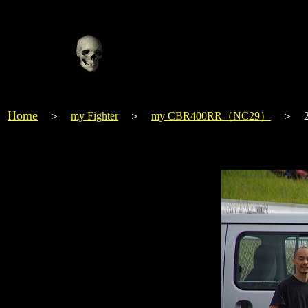
Home
＞
my Fighter
＞
my CBR400RR（NC29）
＞ 20