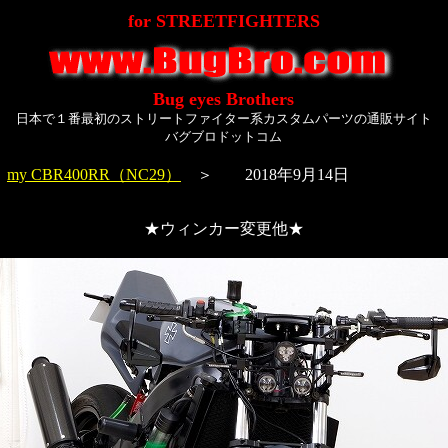
for STREETFIGHTERS
Bug eyes Brothers
日本で１番最初のストリートファイター系カスタムパーツの通販サイト
バグブロドットコム
＞
my CBR400RR（NC29）
＞ 2018年9月14日
★ウィンカー変更他★