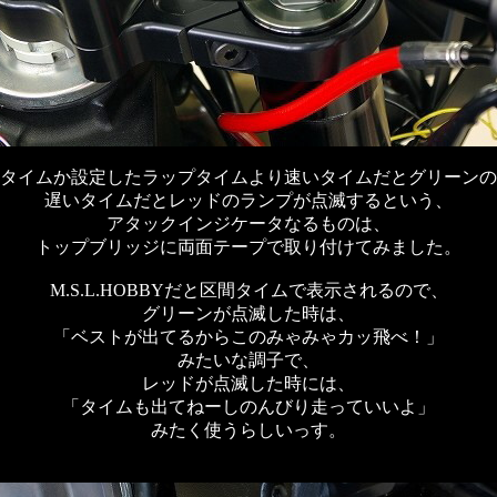
タイムか設定したラップタイムより速いタイムだとグリーンの
遅いタイムだとレッドのランプが点滅するという、
アタックインジケータなるものは、
トップブリッジに両面テープで取り付けてみました。
M.S.L.HOBBYだと区間タイムで表示されるので、
グリーンが点滅した時は、
「ベストが出てるからこのみゃみゃカッ飛べ！」
みたいな調子で、
レッドが点滅した時には、
「タイムも出てねーしのんびり走っていいよ」
みたく使うらしいっす。