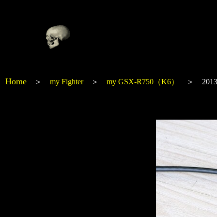
Home
＞
my Fighter
＞
my GSX-R750（K6）
＞ 2013