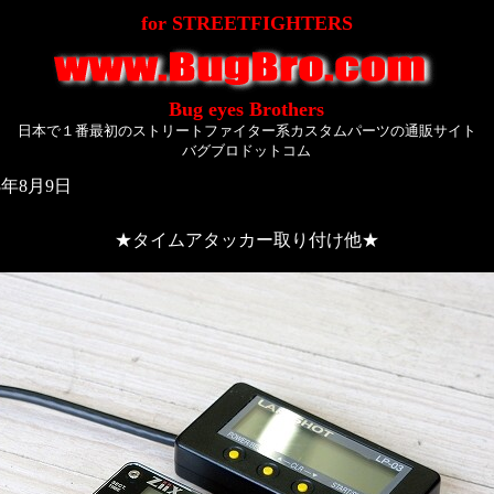
for STREETFIGHTERS
Bug eyes Brothers
日本で１番最初のストリートファイター系カスタムパーツの通販サイト
バグブロドットコム
年8月9日
★タイムアタッカー取り付け他★