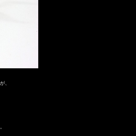
すが、
。