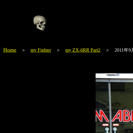
Home
＞
my Fighter
＞
my ZX-6RR Part2
＞ 2011年9